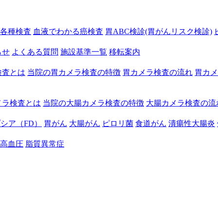
各種検査
血液でわかる癌検査
胃ABC検診(胃がんリスク検診)
らせ
よくある質問
施設基準一覧
移転案内
検査とは
当院の胃カメラ検査の特徴
胃カメラ検査の流れ
胃カメ
メラ検査とは
当院の大腸カメラ検査の特徴
大腸カメラ検査の流
シア（FD）
胃がん
大腸がん
ピロリ菌
食道がん
潰瘍性大腸炎
高血圧
脂質異常症