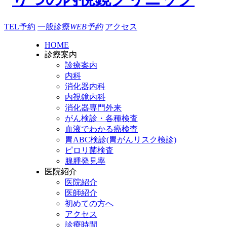
TEL予約
一般診療
WEB予約
アクセス
HOME
診療案内
診療案内
内科
消化器内科
内視鏡内科
消化器専門外来
がん検診・各種検査
血液でわかる癌検査
胃ABC検診(胃がんリスク検診)
ピロリ菌検査
腺腫発見率
医院紹介
医院紹介
医師紹介
初めての方へ
アクセス
診療時間