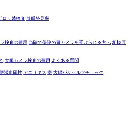
ピロリ菌検査
腺腫発見率
ラ検査の費用
当院で保険の胃カメラを受けられる方へ
相模原
れ
大腸カメラ検査の費用
よくある質問
便潜血陽性
アニサキス
痔
大腸がんセルフチェック