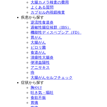
大腸カメラ検査の費用
よくある質問
カプセル内視鏡検査
疾患から探す
逆流性食道炎
過敏性腸症候群（IBS）
機能性ディスペプシア（FD）
胃がん
大腸がん
ピロリ菌
食道がん
潰瘍性大腸炎
便
潜血陽性
アニサキス
痔
大腸がんセルフチェック
症状から探す
胸やけ
吐き気・嘔吐
食欲不振
胃痛