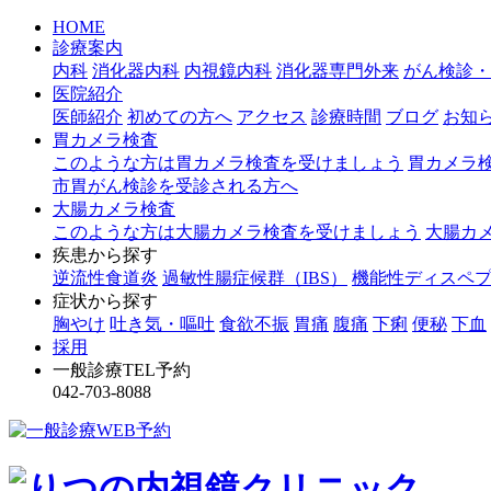
HOME
診療案内
内科
消化器内科
内視鏡内科
消化器専門外来
がん検診・
医院紹介
医師紹介
初めての方へ
アクセス
診療時間
ブログ
お知
胃カメラ検査
このような方は胃カメラ検査を受けましょう
胃カメラ
市胃がん検診を受診される方へ
大腸カメラ検査
このような方は大腸カメラ検査を受けましょう
大腸カ
疾患から探す
逆流性食道炎
過敏性腸症候群（IBS）
機能性ディスペプ
症状から探す
胸やけ
吐き気・嘔吐
食欲不振
胃痛
腹痛
下痢
便秘
下血
採用
一般診療TEL予約
042-703-8088