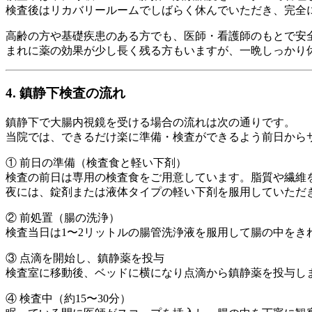
検査後はリカバリールームでしばらく休んでいただき、完全
高齢の方や基礎疾患のある方でも、医師・看護師のもとで安
まれに薬の効果が少し長く残る方もいますが、一晩しっかり
4. 鎮静下検査の流れ
鎮静下で大腸内視鏡を受ける場合の流れは次の通りです。
当院では、できるだけ楽に準備・検査ができるよう前日から
① 前日の準備（検査食と軽い下剤）
検査の前日は専用の検査食をご用意しています。脂質や繊維
夜には、錠剤または液体タイプの軽い下剤を服用していただ
② 前処置（腸の洗浄）
検査当日は1〜2リットルの腸管洗浄液を服用して腸の中を
③ 点滴を開始し、鎮静薬を投与
検査室に移動後、ベッドに横になり点滴から鎮静薬を投与し
④ 検査中（約15〜30分）