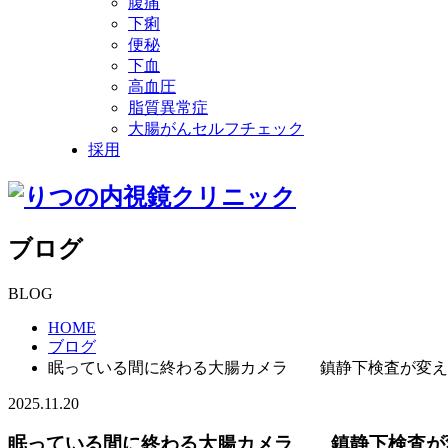
腹痛
下痢
便秘
下血
高血圧
脂質異常症
大腸がんセルフチェック
採用
ブログ
BLOG
HOME
ブログ
眠っている間に終わる大腸カメラ 鎮静下検査が変え
2025.11.20
眠っている間に終わる大腸カメラ 鎮静下検査が