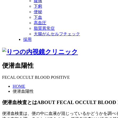
腹痛
下痢
便秘
下血
高血圧
脂質異常症
大腸がんセルフチェック
採用
便潜血陽性
FECAL OCCULT BLOOD POSITIVE
HOME
便潜血陽性
便潜血検査とは
ABOUT FECAL OCCULT BLOOD 
便潜血検査は、便の中に血液が混じっているかどうかを調べ