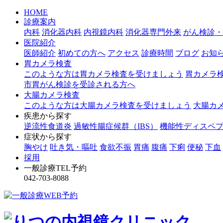
HOME
診療案内
内科
消化器内科
内視鏡内科
消化器専門外来
がん検診・
医院紹介
医師紹介
初めての方へ
アクセス
診療時間
ブログ
お知
胃カメラ検査
このような方は胃カメラ検査を受けましょう
胃カメラ
市胃がん検診を受診される方へ
大腸カメラ検査
このような方は大腸カメラ検査を受けましょう
大腸カ
疾患から探す
逆流性食道炎
過敏性腸症候群（IBS）
機能性ディスペプ
症状から探す
胸やけ
吐き気・嘔吐
食欲不振
胃痛
腹痛
下痢
便秘
下血
採用
一般診療TEL予約
042-703-8088