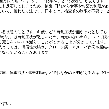
処理方法の違いによって、「化学法」と「免疫法」があります。
にも反応してしまうため、検査3日前から食事やお薬の制限が
ていて、優れた方法です。日本では、検査前の制限が不要で、
いる状態のことです。血便などの自覚症状が無かったとしても
腸がんには自覚症状が乏しいため、自覚のない出血について調
死亡を60～80％減らすことができる ことが分かっています
としては、潰瘍性大腸炎、クローン病、アメーバ赤痢や腸結核
となっていることがあります。
腹痛、体重減少や腹部腫瘤などでおなかの不調がある方は消化
やすい。