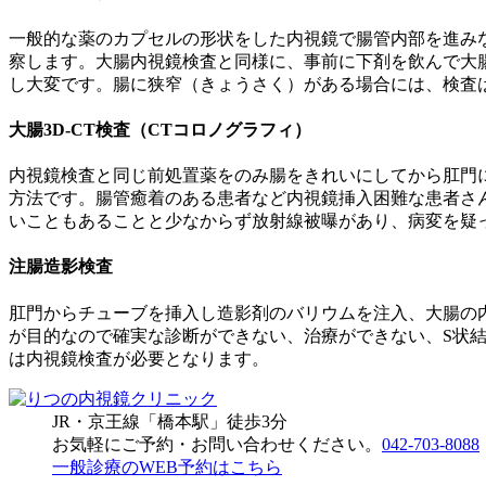
一般的な薬のカプセルの形状をした内視鏡で腸管内部を進み
察します。大腸内視鏡検査と同様に、事前に下剤を飲んで大
し大変です。腸に狭窄（きょうさく）がある場合には、検査
大腸3D-CT検査（CTコロノグラフィ）
内視鏡検査と同じ前処置薬をのみ腸をきれいにしてから肛門
方法です。腸管癒着のある患者など内視鏡挿入困難な患者さ
いこともあることと少なからず放射線被曝があり、病変を疑
注腸造影検査
肛門からチューブを挿入し造影剤のバリウムを注入、大腸の
が目的なので確実な診断ができない、治療ができない、S状
は内視鏡検査が必要となります。
JR・京王線「橋本駅」徒歩3分
お気軽にご予約・お問い合わせください。
042-703-8088
一般診療のWEB予約はこちら