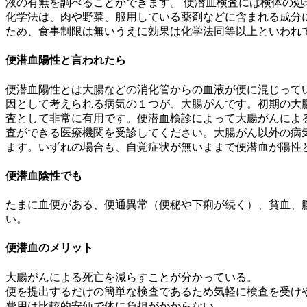
液の有無を調べることができます。 便潜血検査には検体の
化学法は、肉や野菜、服用している薬剤などに含まれる成分
ため、食事制限は無いうえに効果は化学法同等以上といわれ
便潜血陽性と言われたら
便潜血陽性とは大腸などの消化管からの血液が便に混じって
因として考えられる病気の１つが、大腸がんです。初期の大
査として非常に有用です。便潜血検診によって大腸がんによる
査ができる医療機関を受診してください。大腸がん以外の病気
ます。いずれの場合も、自覚症状が無いままで便潜血が陽性
便潜血陰性でも
たまに血便がある、便通異常（便秘や下痢が続く）、貧血、
い。
便潜血のメリット
大腸がんによる死亡を減らすことが分かっている。
便を提出するだけの簡単な検査であるため気軽に検査を受け
費用は比較的安価で体に負担がかからない。