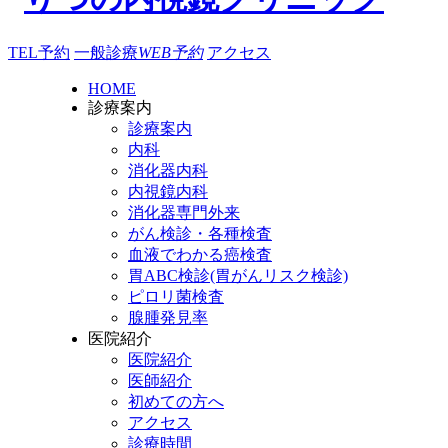
TEL予約
一般診療
WEB予約
アクセス
HOME
診療案内
診療案内
内科
消化器内科
内視鏡内科
消化器専門外来
がん検診・各種検査
血液でわかる癌検査
胃ABC検診(胃がんリスク検診)
ピロリ菌検査
腺腫発見率
医院紹介
医院紹介
医師紹介
初めての方へ
アクセス
診療時間