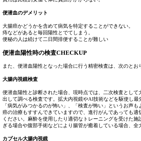
便潜血のデメリット
大腸癌かどうかを含めて病気を特定することができない。
痔などがあると毎回陽性とでてしまう。
便秘の人は続けて二日間排便することが難しい
便潜血陽性時の検査
CHECKUP
また、便潜血陽性となった場合に行う精密検査は、次のとお
大腸内視鏡検査
便潜血陽性と診断された場合、現時点では、二次検査として
出して調べる検査です。拡大内視鏡やAI技術などを駆使し
「病気がみつかるのが怖い」、「検査が怖い」というお声も
癌の治療もすすんできていますので、進行がんであっても適
ください。麻酔を使用したり適切なトレーニングを受けた施
ぎる場合や腹部手術などにより腸管が癒着している場合、全
カプセル大腸内視鏡