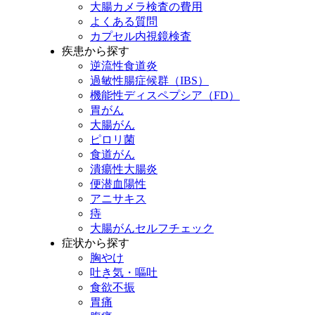
大腸カメラ検査の費用
よくある質問
カプセル内視鏡検査
疾患から探す
逆流性食道炎
過敏性腸症候群（IBS）
機能性ディスペプシア（FD）
胃がん
大腸がん
ピロリ菌
食道がん
潰瘍性大腸炎
便
潜血陽性
アニサキス
痔
大腸がんセルフチェック
症状から探す
胸やけ
吐き気・嘔吐
食欲不振
胃痛