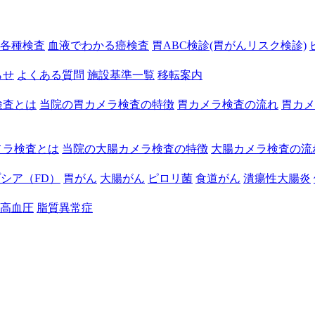
各種検査
血液でわかる癌検査
胃ABC検診(胃がんリスク検診)
らせ
よくある質問
施設基準一覧
移転案内
検査とは
当院の胃カメラ検査の特徴
胃カメラ検査の流れ
胃カメ
メラ検査とは
当院の大腸カメラ検査の特徴
大腸カメラ検査の流
シア（FD）
胃がん
大腸がん
ピロリ菌
食道がん
潰瘍性大腸炎
高血圧
脂質異常症