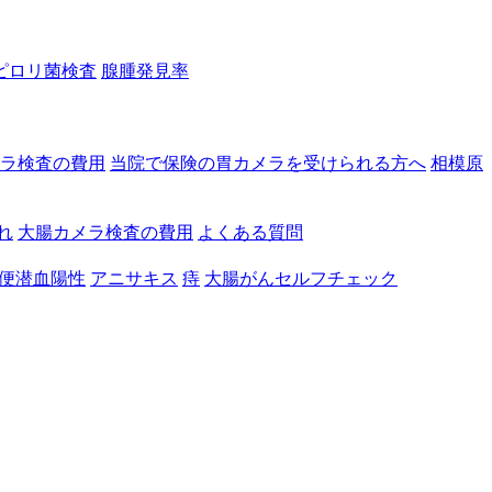
ピロリ菌検査
腺腫発見率
ラ検査の費用
当院で保険の胃カメラを受けられる方へ
相模原
れ
大腸カメラ検査の費用
よくある質問
便潜血陽性
アニサキス
痔
大腸がんセルフチェック