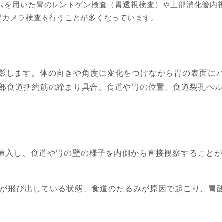
ムを用いた胃のレントゲン検査（胃透視検査）や上部消化管内
胃カメラ検査を行うことが多くなっています。
影します。体の向きや角度に変化をつけながら胃の表面に
下部食道括約筋の締まり具合、食道や胃の位置、食道裂孔ヘ
挿入し、食道や胃の壁の様子を内側から直接観察することが
部が飛び出している状態、食道のたるみが原因で起こり、胃