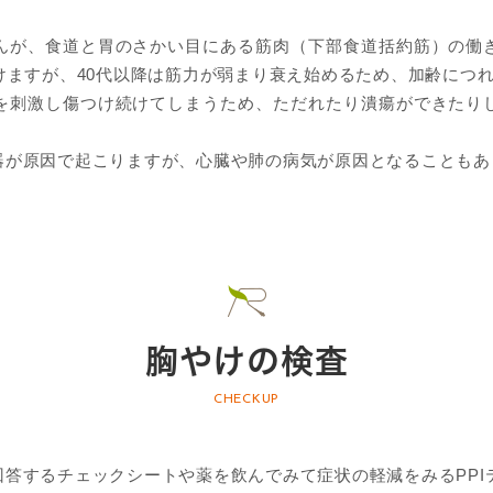
んが、食道と胃のさかい目にある筋肉（下部食道括約筋）の働
けますが、40代以降は筋力が弱まり衰え始めるため、加齢につ
を刺激し傷つけ続けてしまうため、ただれたり潰瘍ができたり
器が原因で起こりますが、心臓や肺の病気が原因となることもあ
胸やけの検査
CHECKUP
答するチェックシートや薬を飲んでみて症状の軽減をみるPPI