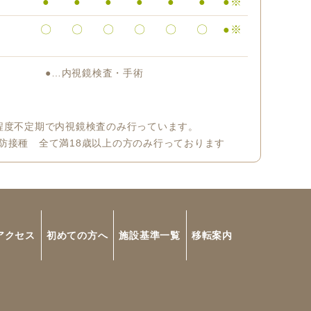
●
●
●
●
●
●
●※
〇
〇
〇
〇
〇
〇
●※
●…内視鏡検査・手術
程度不定期で内視鏡検査のみ行っています。
防接種 全て満18歳以上の方のみ行っております
アクセス
初めての方へ
施設基準一覧
移転案内