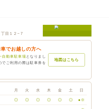
丁目１２−７
お車でお越しの方へ
一自動車駐車場
となりまし
地図はこちら
のでご利用の際は駐車券を
月
火
水
木
金
土
日
◎
◎
◎
◎
◎
◎
●※