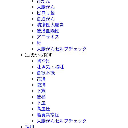
胃がん
大腸がん
ピロリ菌
食道がん
潰瘍性大腸炎
便
潜血陽性
アニサキス
痔
大腸がんセルフチェック
症状から探す
胸やけ
吐き気・嘔吐
食欲不振
胃痛
腹痛
下痢
便秘
下血
高血圧
脂質異常症
大腸がんセルフチェック
採用