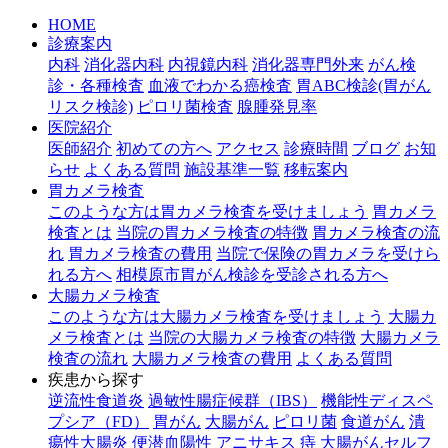
HOME
診療案内
内科
消化器内科
内視鏡内科
消化器専門外来
がん検
診・各種検査
血液でわかる癌検査
胃ABC検診(胃がん
リスク検診)
ピロリ菌検査
腺腫発見率
医院紹介
医師紹介
初めての方へ
アクセス
診療時間
ブログ
お知
らせ
よくある質問
施設基準一覧
移転案内
胃カメラ検査
このような方は胃カメラ検査を受けましょう
胃カメラ
検査とは
当院の胃カメラ検査の特徴
胃カメラ検査の流
れ
胃カメラ検査の費用
当院で保険の胃カメラを受けら
れる方へ
相模原市胃がん検診を受診される方へ
大腸カメラ検査
このような方は大腸カメラ検査を受けましょう
大腸カ
メラ検査とは
当院の大腸カメラ検査の特徴
大腸カメラ
検査の流れ
大腸カメラ検査の費用
よくある質問
疾患から探す
逆流性食道炎
過敏性腸症候群（IBS）
機能性ディスペ
プシア（FD）
胃がん
大腸がん
ピロリ菌
食道がん
潰
瘍性大腸炎
便潜血陽性
アニサキス
痔
大腸がんセルフ