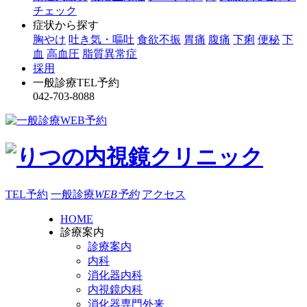
チェック
症状から探す
胸やけ
吐き気・嘔吐
食欲不振
胃痛
腹痛
下痢
便秘
下
血
高血圧
脂質異常症
採用
一般診療TEL予約
042-703-8088
TEL予約
一般診療
WEB予約
アクセス
HOME
診療案内
診療案内
内科
消化器内科
内視鏡内科
消化器専門外来