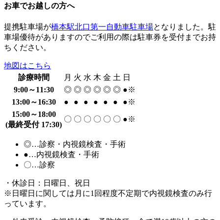
お車でお越しの方へ
提携駐車場が
橋本駅北口第一自動車駐車場
となりました。駐
車場優待がありますのでご利用の際は駐車券を受付までお持
ちください。
地図はこちら
診療時間
月
火
水
木
金
土
日
9:00～11:30
◎
◎
◎
◎
◎
◎
●※
13:00～16:30
●
●
●
●
●
●
●※
15:00～18:00
〇
〇
〇
〇
〇
〇
●※
(最終受付 17:30)
◎…診察・内視鏡検査・手術
●…内視鏡検査・手術
〇…診察
・休診日：日曜日、祝日
※日曜日に関しては月に1回程度不定期で内視鏡検査のみ行
っています。